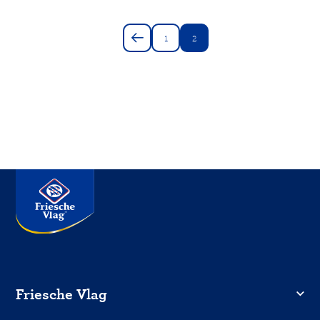
Paginering
1
2
Pagina
Huidige
pagina
Friesche Vlag