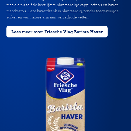
maak je nu zelf de heerlijkste plantaardige cappuccino’s en haver
macchiato’s. Deze haverdrank is plantaardig, zonder toegevoegde
suiker en van nature arm aan verzadigde vetten.
Lees meer over Friesche Vlag Barista Haver