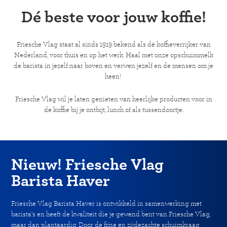
Dé beste voor jouw koffie!
Friesche Vlag staat al sinds 1919 bekend als dé koffieverrijker van
Nederland, voor thuis en op het werk. Haal met onze opschuimmelk
de barista in jezelf naar boven en verwen jezelf en de mensen om je
heen!
Friesche Vlag wil je laten genieten van heerlijke producten voor in
de koffie bij je ontbijt, lunch of als tussendoortje.
Nieuw! Friesche Vlag
Barista Haver
Friesche Vlag Barista Haver is ontwikkeld in samenwerking met
barista’s en heeft de kwaliteit die je gewend bent van Friesche Vlag,
maar dan plantaardig. Door de fijne en zijdezachte schuimkraag