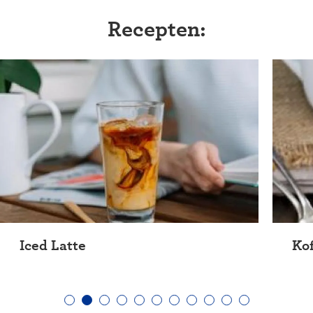
Recepten:
Sluiten
Iced Latte
Ko