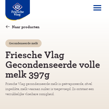
Overslaan
en
naar
de
inhoud
Naar producten
gaan
Gecondenseerde melk
Friesche Vlag
Gecondenseerde volle
melk 397g
Friesche Vlag gecondenseerde melk is geëvaporeerde, ofwel
ingedikte, melk waaraan suiker is toegevoegd. Zo ontstaat een
verrukkelijke vloeibare romigheid.