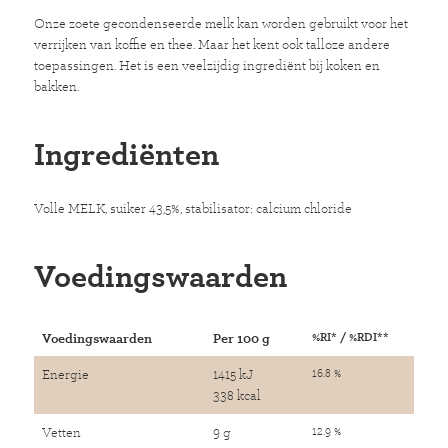
Onze zoete gecondenseerde melk kan worden gebruikt voor het
verrijken van koffie en thee. Maar het kent ook talloze andere
toepassingen. Het is een veelzijdig ingrediënt bij koken en
bakken.
Ingrediënten
Volle MELK, suiker 43,5%, stabilisator: calcium chloride
Voedingswaarden
Voedingswaarden
Per 100 g
%RI* / %RDI**
Energie
1415 kJ
16.8 %
338 kcal
Vetten
9 g
12.9 %