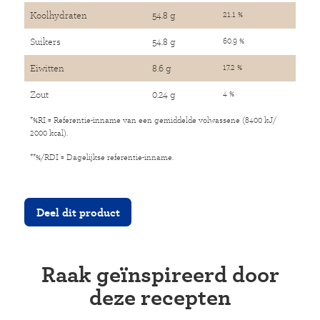
Koolhydraten
54.8 g
21.1 %
Suikers
54.8 g
60.9 %
Eiwitten
8.6 g
17.2 %
Zout
0.24 g
4 %
*%RI = Referentie-inname van een gemiddelde volwassene (8400 kJ/
2000 kcal).
**%/RDI = Dagelijkse referentie-inname.
Deel dit product
Twitter
Raak geïnspireerd door
Facebook
deze recepten
Pinterest