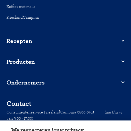
Koffies met melk
FrieslandCampina
Recepten
Producten
Ondernemers
Contact
Consumentenservice FrieslandCampina 0800-0765 (ma t/m vr
van 9:00 - 17:00)
We respecteren jouw privacy